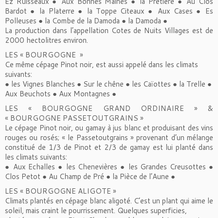
Ez Ruisseaux ● Aux Bonnes Maines ● la Prêtière ● Au Clos
Bardot ● la Platerre ● la Toppe Citeaux ● Aux Cases ● Es
Polleuses ● la Combe de la Damoda ● la Damoda ●
La production dans l’appellation Cotes de Nuits Villages est de
2000 hectolitres environ.
LES « BOURGOGNE »
Ce même cépage Pinot noir, est aussi appelé dans les climats
suivants:
● les Vignes Blanches ● Sur le chêne ● les Caïottes ● la Trelle ●
Aux Beuchots ● Aux Montagnes ●
LES « BOURGOGNE GRAND ORDINAIRE » &
« BOURGOGNE PASSETOUTGRAINS »
Le cépage Pinot noir, ou gamay à jus blanc et produisant des vins
rouges ou rosés; « le Passetoutgrains » provenant d’un mélange
constitué de 1/3 de Pinot et 2/3 de gamay est lui planté dans
les climats suivants:
● Aux Echalles ● les Chenevières ● les Grandes Creusottes ●
Clos Petot ● Au Champ de Pré ● la Pièce de l’Aune ●
LES « BOURGOGNE ALIGOTE »
Climats plantés en cépage blanc aligoté. C’est un plant qui aime le
soleil, mais craint le pourrissement. Quelques superficies,