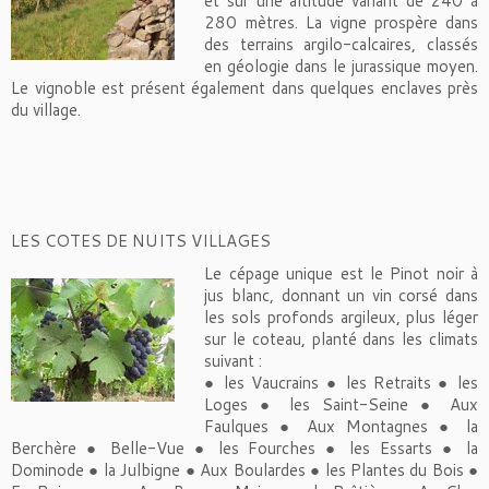
et sur une altitude variant de 240 à
280 mètres. La vigne prospère dans
des terrains argilo-calcaires, classés
en géologie dans le jurassique moyen.
Le vignoble est présent également dans quelques enclaves près
du village.
LES COTES DE NUITS VILLAGES
Le cépage unique est le Pinot noir à
jus blanc, donnant un vin corsé dans
les sols profonds argileux, plus léger
sur le coteau, planté dans les climats
suivant :
● les Vaucrains ● les Retraits ● les
Loges ● les Saint-Seine ● Aux
Faulques ● Aux Montagnes ● la
Berchère ● Belle-Vue ● les Fourches ● les Essarts ● la
Dominode ● la Julbigne ● Aux Boulardes ● les Plantes du Bois ●